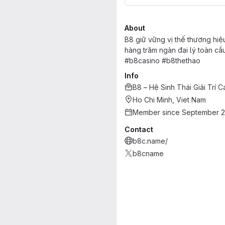
About
B8 giữ vững vị thế thương hiệ
hàng trăm ngàn đại lý toàn c
#b8casino #b8thethao
Info
B8 – Hệ Sinh Thái Giải Trí 
Ho Chi Minh, Viet Nam
Member since September 2
Contact
b8c.name/
b8cname