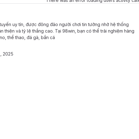
There was an error loading users activity ca
 tuyến uy tín, được đông đảo người chơi tin tưởng nhờ hệ thống
ân thiện và tỷ lệ thắng cao. Tại 98win, bạn có thể trải nghiệm hàng
no, thể thao, đá gà, bắn cá
, 2025